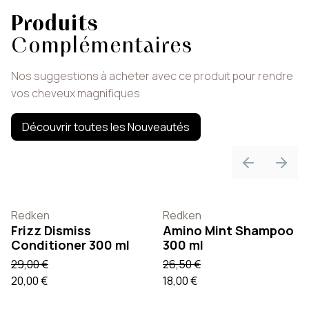
Produits
Complémentaires
Nos suggestions à acheter avec ce produit pour rendre
vos cheveux magnifiques
Découvrir toutes les Nouveautés
Previous sli
Next 
Redken
Redken
Frizz Dismiss
Amino Mint Shampoo
Conditioner 300 ml
300 ml
29,00 €
26,50 €
20,00 €
18,00 €