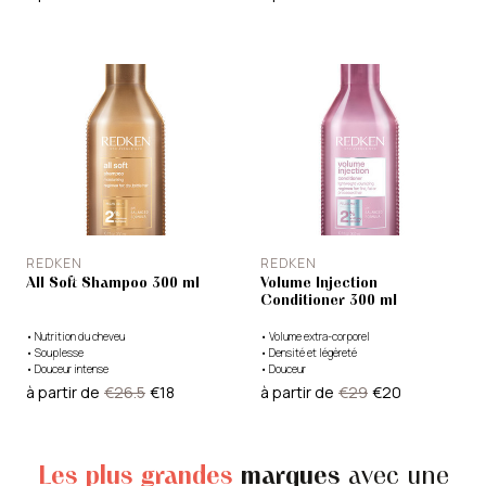
REDKEN
REDKEN
All Soft Shampoo 300 ml
Volume Injection
Conditioner 300 ml
•
Nutrition du cheveu
•
Volume extra-corporel
•
Souplesse
•
Densité et légèreté
•
Douceur intense
•
Douceur
à partir de
€26.5
€18
à partir de
€29
€20
Les plus grandes
marques
avec une