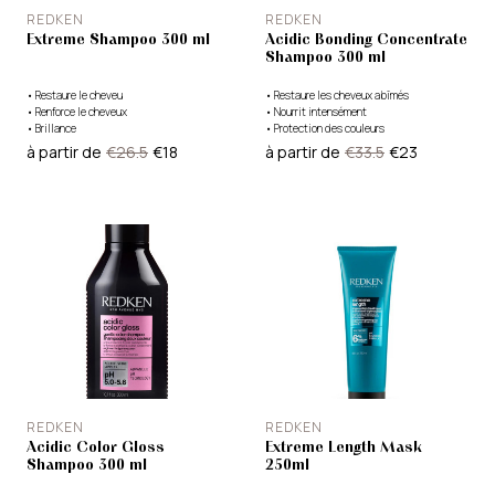
REDKEN
REDKEN
Extreme Shampoo 300 ml
Acidic Bonding Concentrate
Shampoo 300 ml
•
Restaure le cheveu
•
Restaure les cheveux abîmés
•
Renforce le cheveux
•
Nourrit intensément
•
Brillance
•
Protection des couleurs
à partir de
€26.5
€18
à partir de
€33.5
€23
REDKEN
REDKEN
Acidic Color Gloss
Extreme Length Mask
Shampoo 300 ml
250ml