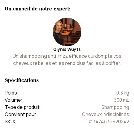
Un conseil de notre expert:
Glynis Wuyts
Un shampooing anti-frizz efficace qui dompte vos
cheveux rebelles et les rend plus faciles à coiffer.
Spécifications
Poids
:
0.3
kg
Volume
:
300
mL
Type de produit
:
Shampooing
Convient pour
:
Cheveux indisciplinés
SKU
:
#
3474636920242