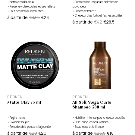
•
Nettoie en douceux
•
Renforce les longueurs abîmées en
•
Préserve votre couleur et ses reflets
profondeur
•
Pour des cheveux brillants
•
Répare et nourrit
•
Cheveux plus forts et faciles à coiffer
à partir de
€33.5
€23
à partir de
€42
€28.5
REDKEN
REDKEN
Matte Clay 75 ml
All Soft Mega Curls
Shampoo 300 ml
•
Argile matte
•
Nutrition intense pour cheveux bouclés
•
Fixation souple
•
Discipline les ondulations
•
Remodelable pendant la journée
•
Souplesse et brillance
à partir de
€29
€20
à partir de
€26.5
€18