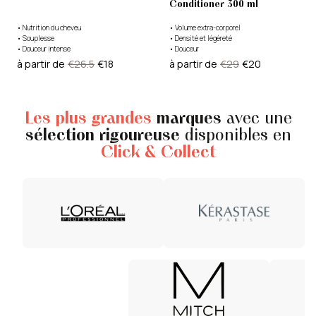
Conditioner 300 ml
•
Nutrition du cheveu
•
Volume extra-corporel
•
Souplesse
•
Densité et légèreté
•
Douceur intense
•
Douceur
à partir de
€26.5
€18
à partir de
€29
€20
Les plus grandes
marques
avec une
sélection rigoureuse
disponibles en
Click & Collect