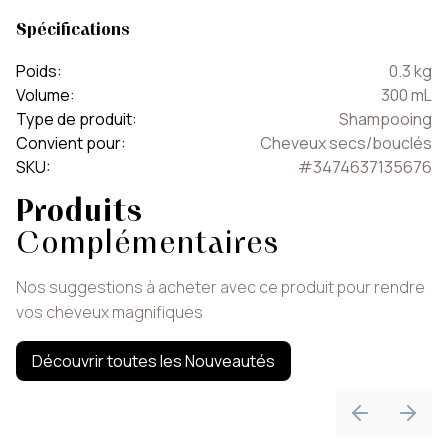
Spécifications
Poids
:
0.3
kg
Volume
:
300
mL
Type de produit
:
Shampooing
Convient pour
:
Cheveux secs/bouclés
SKU
:
#
3474637135676
Produits
Complémentaires
Nos suggestions à acheter avec ce produit pour rendre
vos cheveux magnifiques
Découvrir toutes les Nouveautés
Previous sli
Next 