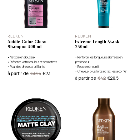
REDKEN
REDKEN
Acidic Color Gloss
Extreme Length Mask
Shampoo 300 ml
250ml
•
Nettoie en douceux
•
Renforce les longueurs abîmées en
•
Préserve votre couleur et ses reflets
profondeur
•
Pour des cheveux brillants
•
Répare et nourrit
•
Cheveux plus forts et faciles à coiffer
à partir de
€33.5
€23
à partir de
€42
€28.5