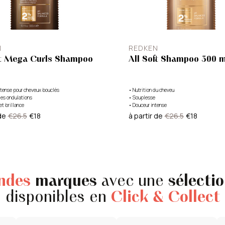
N
REDKEN
ft Mega Curls Shampoo
All Soft Shampoo 300 m
ntense pour cheveux bouclés
•
Nutrition du cheveu
les ondulations
•
Souplesse
t brillance
•
Douceur intense
de
€26.5
€18
à partir de
€26.5
€18
andes
marques
avec une
sélecti
disponibles en
Click & Collect