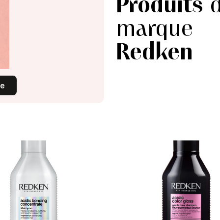
Produits
d
marque
Redken
ue