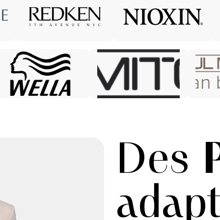
Des
adap