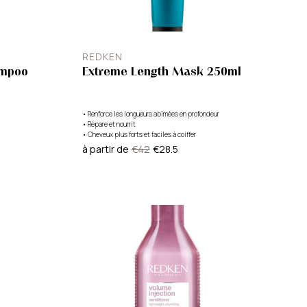
REDKEN
ampoo
Extreme Length Mask 250ml
•
Renforce les longueurs abîmées en profondeur
•
Répare et nourrit
•
Cheveux plus forts et faciles à coiffer
à partir de
€42
€28.5