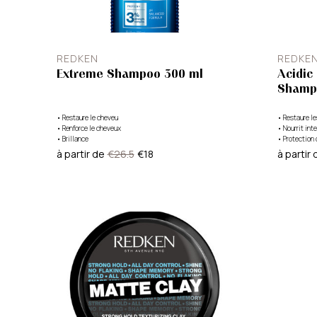
REDKEN
REDKE
Extreme Shampoo 300 ml
Acidic
Shamp
•
Restaure le cheveu
•
Restaure l
•
Renforce le cheveux
•
Nourrit in
•
Brillance
•
Protection 
à partir de
€26.5
€18
à partir 