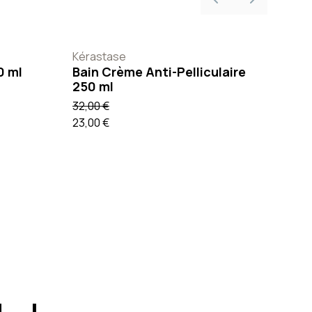
Previous slide
Next slide
Kérastase
0 ml
Bain Crème Anti-Pelliculaire
250 ml
32,00 €
23,00 €