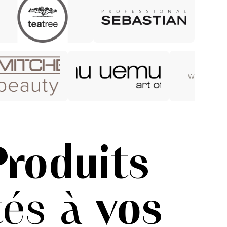
WELLA UL
Produits
tés à
vos