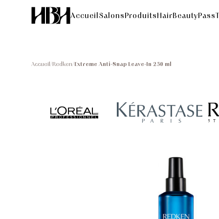
Accueil
Salons
Produits
HairBeautyPass
Accueil
/
Redken
/
Extreme Anti-Snap Leave-In 250 ml