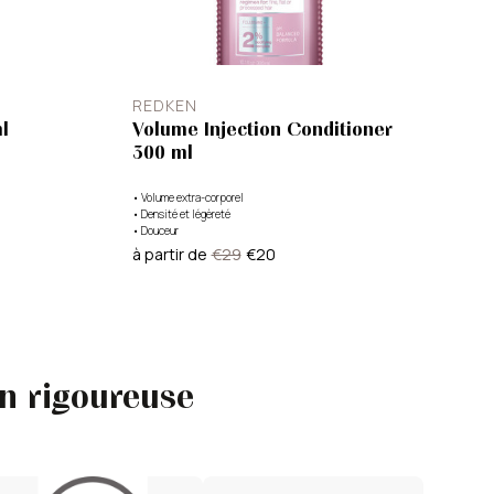
REDKEN
l
Volume Injection Conditioner
300 ml
•
Volume extra-corporel
•
Densité et légèreté
•
Douceur
à partir de
€29
€20
on rigoureuse