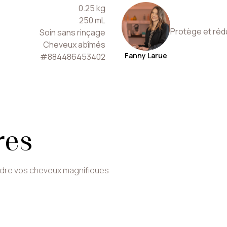
0.25
kg
250
mL
Protège et rédu
Soin sans rinçage
Cheveux abîmés
Fanny Larue
#
884486453402
res
ndre vos cheveux magnifiques