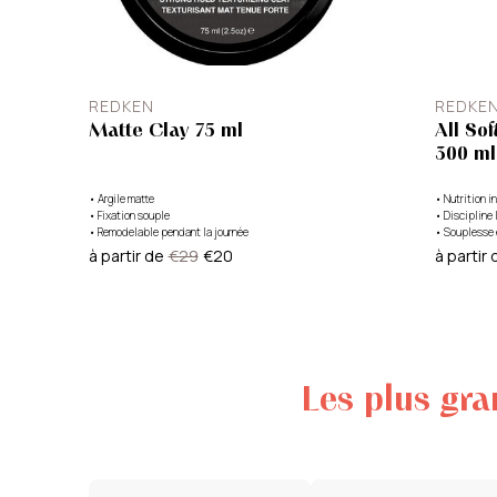
REDKEN
REDKE
Matte Clay 75 ml
All So
300 ml
•
Argile matte
•
Nutrition i
•
Fixation souple
•
Discipline 
•
Remodelable pendant la journée
•
Souplesse e
à partir de
€29
€20
à partir 
Les plus gr