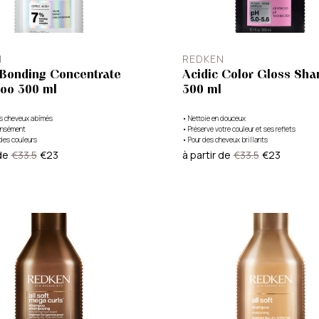
N
REDKEN
 Bonding Concentrate
Acidic Color Gloss Sh
oo 300 ml
300 ml
es cheveux abîmés
•
Nettoie en douceux
tensément
•
Préserve votre couleur et ses reflets
des couleurs
•
Pour des cheveux brillants
de
€33.5
€23
à partir de
€33.5
€23