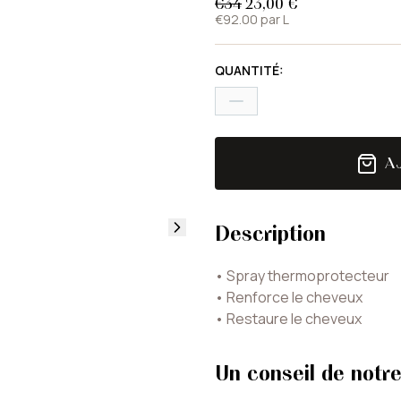
€34
23,00 €
€92.00 par L
QUANTITÉ
:
A
Description
•
Spray thermoprotecteur
•
Renforce le cheveux
•
Restaure le cheveux
Un conseil de notre