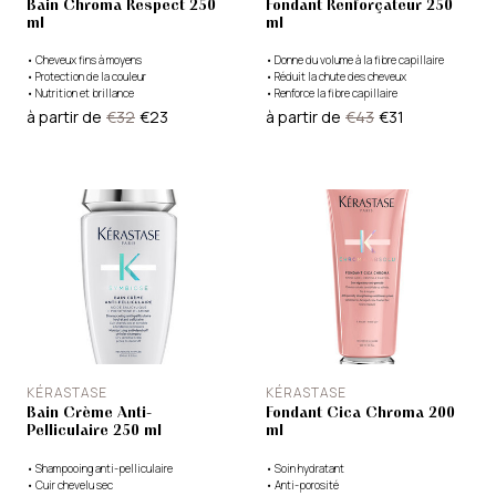
Bain Chroma Respect 250
Fondant Renforçateur 250
ml
ml
•
Cheveux fins à moyens
•
Donne du volume à la fibre capillaire
•
Protection de la couleur
•
Réduit la chute des cheveux
•
Nutrition et brillance
•
Renforce la fibre capillaire
à partir de
€32
€23
à partir de
€43
€31
KÉRASTASE
KÉRASTASE
Bain Crème Anti-
Fondant Cica Chroma 200
Pelliculaire 250 ml
ml
•
Shampooing anti-pelliculaire
•
Soin hydratant
•
Cuir chevelu sec
•
Anti-porosité