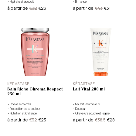
•
Hydrate et adoucit
•
Brillance
à partir de
€32
€23
à partir de
€43
€31
KÉRASTASE
KÉRASTASE
Bain Riche Chroma Respect
Lait Vital 200 ml
250 ml
•
Cheveux colorés
•
Nourrit les cheveux
•
Protection de la couleur
•
Douceur
•
Nutrition et brillance
•
Chevelure souple et légère
à partir de
€32
€23
à partir de
€38.5
€28