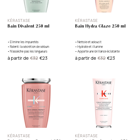
KÉRASTASE
KÉRASTASE
Bain Divalent 250 ml
Bain Hydra Glaze 250 ml
•
Elimine les impuretés
•
Nettoie et adoucit
•
Ralenti la sécrétion de sébum
•
Hydrate et illumine
•
N'assèche pas les longueurs
•
Apporte une brillance éclatante
à partir de
€32
€23
à partir de
€32
€23
KÉRASTASE
KÉRASTASE