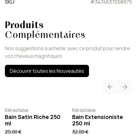
SKU
:
#
3474637058975
Produits
Complémentaires
Nos suggestions à acheter avec ce produit pour rendre
vos cheveux magnifiques
Découvrir toutes les Nouveautés
Previous sli
Next 
Kérastase
Kérastase
Bain Satin Riche 250
Bain Extensioniste
ml
250 ml
29,00 €
32,00 €