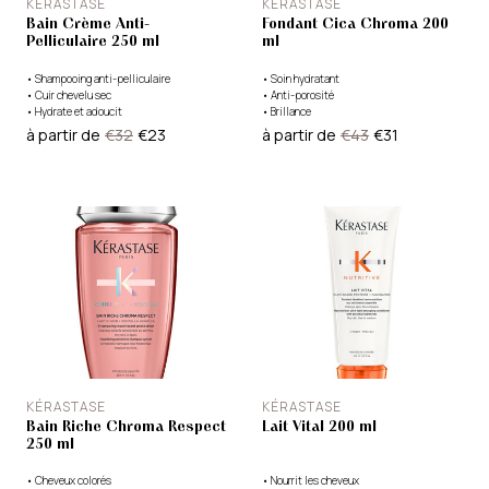
KÉRASTASE
KÉRASTASE
Bain Crème Anti-
Fondant Cica Chroma 200
Pelliculaire 250 ml
ml
•
Shampooing anti-pelliculaire
•
Soin hydratant
•
Cuir chevelu sec
•
Anti-porosité
•
Hydrate et adoucit
•
Brillance
à partir de
€32
€23
à partir de
€43
€31
KÉRASTASE
KÉRASTASE
Bain Riche Chroma Respect
Lait Vital 200 ml
250 ml
•
Cheveux colorés
•
Nourrit les cheveux