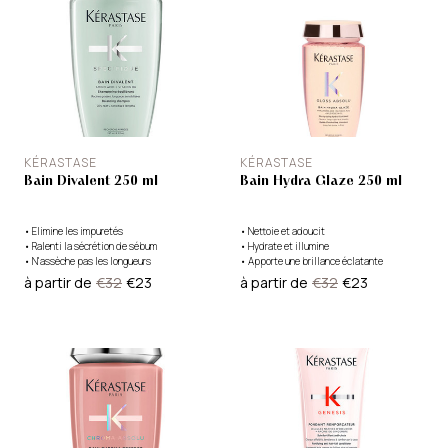
KÉRASTASE
KÉRASTASE
Bain Divalent 250 ml
Bain Hydra Glaze 250 ml
•
Elimine les impuretés
•
Nettoie et adoucit
•
Ralenti la sécrétion de sébum
•
Hydrate et illumine
•
N'assèche pas les longueurs
•
Apporte une brillance éclatante
à partir de
€32
€23
à partir de
€32
€23