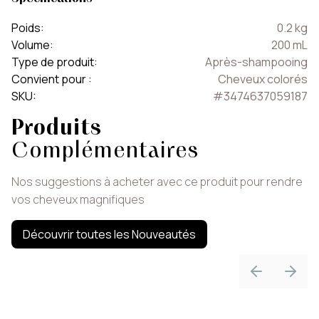
Poids
:
0.2
kg
Volume
:
200
mL
Type de produit
:
Après-shampooing
Convient pour
:
Cheveux colorés
SKU
:
#
3474637059187
Produits
Complémentaires
Nos suggestions à acheter avec ce produit pour rendre
vos cheveux magnifiques
Découvrir toutes les Nouveautés
Previous sli
Next 