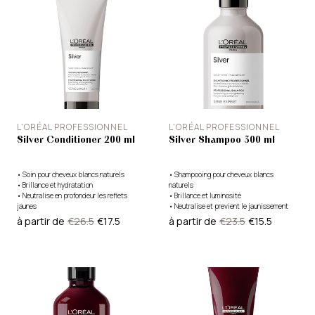
L'ORÉAL PROFESSIONNEL
L'ORÉAL PROFESSIONNEL
Silver Conditioner 200 ml
Silver Shampoo 300 ml
•
Soin pour cheveux blancs naturels
•
Shampooing pour cheveux blancs
•
Brillance et hydratation
naturels
•
Neutralise en profondeur les reflets
•
Brillance et luminosité
jaunes
•
Neutralise et previent le jaunissement
à partir de
€26.5
€17.5
à partir de
€23.5
€15.5