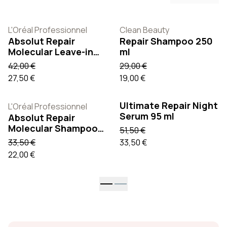
L'Oréal Professionnel
Clean Beauty
Absolut Repair
Repair Shampoo 250
Molecular Leave-in
ml
Mask 100 ml
42,00 €
29,00 €
27,50 €
19,00 €
Ultimate Repair Night
L'Oréal Professionnel
Serum 95 ml
Absolut Repair
Molecular Shampoo
51,50 €
300 ml
33,50 €
33,50 €
22,00 €