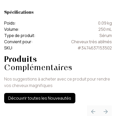
Spécifications
Poids
:
0.09
kg
Volume
:
250
mL
Type de produit
:
Sérum
Convient pour
:
Cheveux très abîmés
SKU
:
#
3474637153502
Produits
Complémentaires
Nos suggestions à acheter avec ce produit pour rendre
vos cheveux magnifiques
Découvrir toutes les Nouveautés
Previous sli
Next 