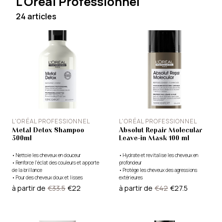
L'Oréal Professionnel
24 articles
L'ORÉAL PROFESSIONNEL
L'ORÉAL PROFESSIONNEL
Metal Detox Shampoo
Absolut Repair Molecular
300ml
Leave-in Mask 100 ml
•
Nettoie les cheveux en douceur
•
Hydrate et revitalise les cheveux en
•
Renforce l'éclat des couleurs et apporte
profondeur
de la brillance
•
Protège les cheveux des agressions
•
Pour des cheveux doux et lisses
extérieures
•
Renforce la fibre capillaire et réduit la
à partir de
€33.5
€22
à partir de
€42
€27.5
casse