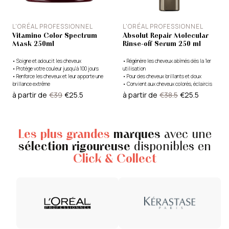
L'ORÉAL PROFESSIONNEL
L'ORÉAL PROFESSIONNEL
Vitamino Color Spectrum
Absolut Repair Molecular
Mask 250ml
Rinse-off Serum 250 ml
•
Soigne et adoucit les cheveux
•
Régénère les cheveux abîmés dès la 1er
•
Protège votre couleur jusqu'à 100 jours
utilisation
•
Renforce les cheveux et leur apporte une
•
Pour des cheveux brillants et doux
brillance extrême
•
Convient aux cheveux colorés, éclaircis
et naturels
à partir de
€39
€25.5
à partir de
€38.5
€25.5
Les plus grandes
marques
avec une
sélection rigoureuse
disponibles en
Click & Collect