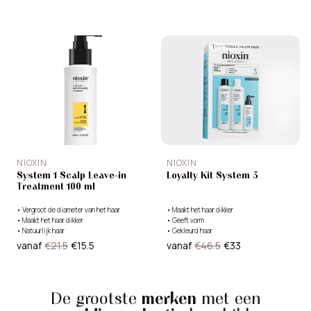
NIOXIN
NIOXIN
System 1 Scalp Leave-in
Loyalty Kit System 3
Treatment 100 ml
•
Vergroot de diameter van het haar
•
Maakt het haar dikker
•
Maakt het haar dikker
•
Geeft vorm
•
Natuurlijk haar
•
Gekleurd haar
vanaf
€21.5
€15.5
vanaf
€46.5
€33
De grootste
merken
met een