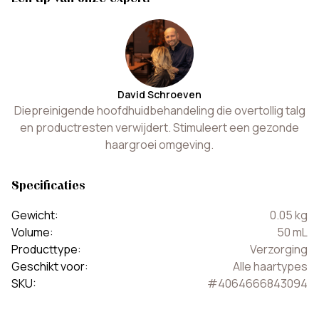
David Schroeven
Diepreinigende hoofdhuidbehandeling die overtollig talg
en productresten verwijdert. Stimuleert een gezonde
haargroei omgeving.
Specificaties
Gewicht
:
0.05
kg
Volume
:
50
mL
Producttype
:
Verzorging
Geschikt voor
:
Alle haartypes
SKU
:
#
4064666843094