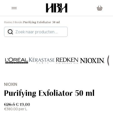
Home
/
Nioxin
/
Purifying Exfoliator 50 ml
NIOXIN
Purifying Exfoliator 50 ml
€26.5
€ 19,00
€380.00 per L