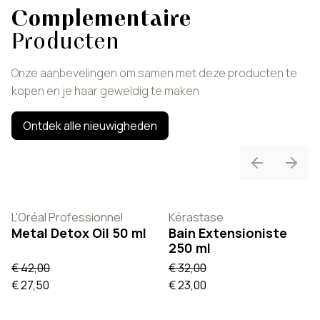
Complementaire
Producten
Onze aanbevelingen om samen met deze producten te
kopen en je haar geweldig te maken
Ontdek alle nieuwigheden
Previous sli
Next 
L'Oréal Professionnel
Kérastase
Metal Detox Oil 50 ml
Bain Extensioniste
250 ml
€ 42,00
€ 32,00
€ 27,50
€ 23,00