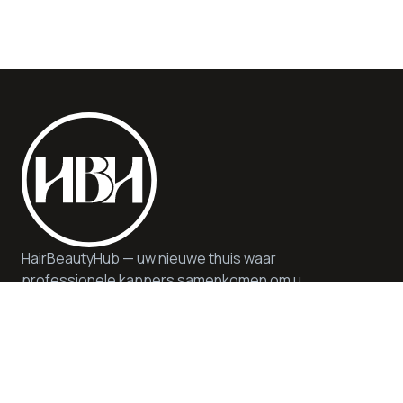
HairBeautyHub — uw nieuwe thuis waar
professionele kappers samenkomen om u
kwaliteit, veiligheid en deskundig advies te
bieden. Wij bieden hoogwaardige diensten en
producten in een duurzame en inspirerende
omgeving.
Hulp