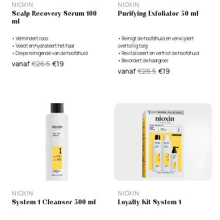
NIOXIN
NIOXIN
Scalp Recovery Serum 100
Purifying Exfoliator 50 ml
ml
•
Vermindert roos
•
Reinigt de hoofdhuid en verwijdert
•
Voedt en hydrateert het haar
overtollig talg
•
Diepe reinigende van de hoofdhuid
•
Revitaliseert en verfrist de hoofdhuid
•
Bevordert de haargroei
vanaf
€26.5
€19
vanaf
€26.5
€19
NIOXIN
NIOXIN
System 1 Cleanser 300 ml
Loyalty Kit System 1