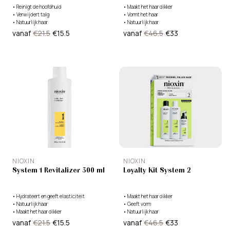
•
Reinigt de hoofdhuid
•
Maakt het haar dikker
•
Verwijdert talg
•
Vormt het haar
•
Natuurlijk haar
•
Natuurlijk haar
vanaf
€21.5
€15.5
vanaf
€46.5
€33
NIOXIN
NIOXIN
System 1 Revitalizer 300 ml
Loyalty Kit System 2
•
Hydrateert en geeft elasticiteit
•
Maakt het haar dikker
•
Natuurlijk haar
•
Geeft vorm
•
Maakt het haar dikker
•
Natuurlijk haar
vanaf
€21.5
€15.5
vanaf
€46.5
€33