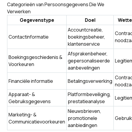
Categorieën van Persoonsgegevens Die We
Verwerken
Gegevenstype
Doel
Wettel
Accountcreatie,
Contrac
Contactinformatie
boekingsbeheer,
noodza
klantenservice
Afsprakenbeheer,
Boekingsgeschiedenis &
gepersonaliseerde
Legitie
Voorkeuren
aanbevelingen
Contrac
Financiële informatie
Betalingsverwerking
noodza
Apparaat- &
Platformbeveiliging,
Legitie
Gebruiksgegevens
prestatieanalyse
Nieuwsbrieven,
Marketing- &
promotionele
Gebrui
Communicatievoorkeuren
aanbiedingen