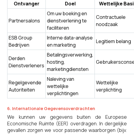
Ontvanger
Doel
Wettelijke Bas
Om uw boeking en
Contractuele
Partnersalons
dienstverlening te
noodzaak
faciliteren
ESB Group
Interne data-analyse
Legitiem belang
Bedrijven
en marketing
Betalingsverwerking,
Derden
hosting,
Gebruikerscons
Dienstverleners
marketingdiensten
Naleving van
Regelgevende
Wettelijke
wettelijke
Autoriteiten
verplichting
verplichtingen
6. Internationale Gegevensoverdrachten
We kunnen uw gegevens buiten de Europese
Economische Ruimte (EER) overdragen. In dergelijke
gevallen zorgen we voor passende waarborgen (bijv.