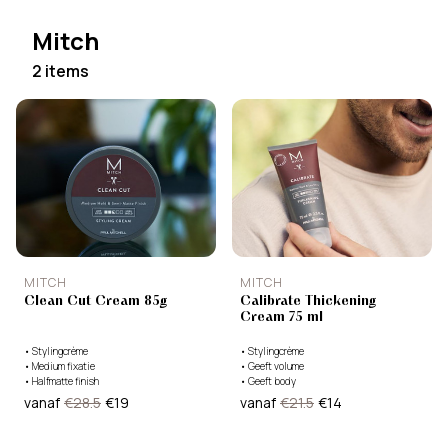
Mitch
2 items
MITCH
MITCH
Clean Cut Cream 85g
Calibrate Thickening
Cream 75 ml
•
Stylingcrème
•
Stylingcrème
•
Medium fixatie
•
Geeft volume
•
Halfmatte finish
•
Geeft body
vanaf
€28.5
€19
vanaf
€21.5
€14