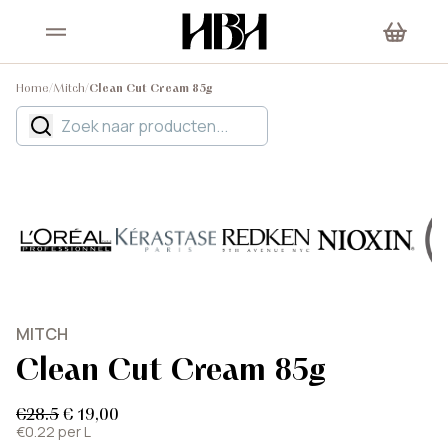
Home
/
Mitch
/
Clean Cut Cream 85g
MITCH
Clean Cut Cream 85g
€28.5
€ 19,00
€0.22 per L