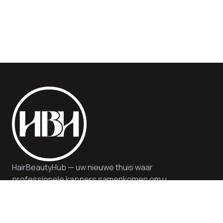
HairBeautyHub — uw nieuwe thuis waar
professionele kappers samenkomen om u
kwaliteit, veiligheid en deskundig advies te
bieden. Wij bieden hoogwaardige diensten en
producten in een duurzame en inspirerende