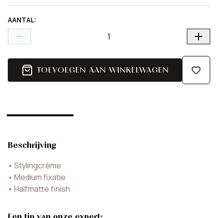
AANTAL
:
TOEVOEGEN AAN WINKELWAGEN
Beschrijving
•
Stylingcrème
•
Medium fixatie
•
Halfmatte finish
Een tip van onze expert: