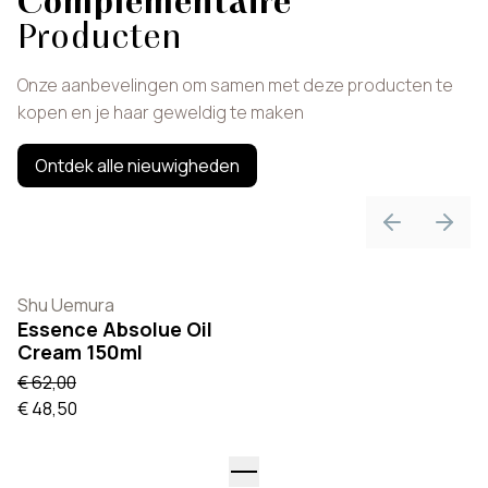
Complementaire
Producten
Onze aanbevelingen om samen met deze producten te
kopen en je haar geweldig te maken
Ontdek alle nieuwigheden
Previous sli
Next 
Shu Uemura
Essence Absolue Oil
Cream 150ml
€ 62,00
€ 48,50