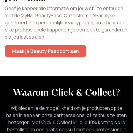
Geef je kapper alle informatie om jouw stijl te onthullen
met de MyHairBeautyPass. Onze slimme AI-analyse
genereert een persoonlijk beautyprofiel, bruikbaar door
elke professionele kapper om je een look te garanderen
die jou laat stralen.
Maak je Beauty Paspoort aan
Waarom Click & Collect
?
Wij bieden je de mogelijkheid om je producten op te
halen in een van onze partnersalons, of ze thuis te laten
bezorgen. Met Click & Collect krijg je 10% korting op je
bestelling en een gratis consult met een professionele