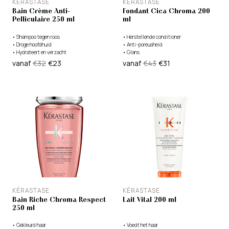
KÉRASTASE
KÉRASTASE
Bain Crème Anti-
Fondant Cica Chroma 200
Pelliculaire 250 ml
ml
•
Shampoo tegen roos
•
Herstellende conditioner
•
Droge hoofdhuid
•
Anti-poreusheid
•
Hydrateert en verzacht
•
Glans
vanaf
€32
€23
vanaf
€43
€31
KÉRASTASE
KÉRASTASE
Bain Riche Chroma Respect
Lait Vital 200 ml
250 ml
•
Gekleurd haar
•
Voedt het haar