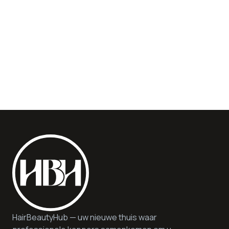
HairBeautyHub — uw nieuwe thuis waar