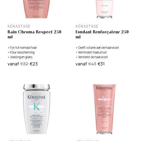
KÉRASTASE
KÉRASTASE
Bain Chroma Respect 250
Fondant Renforçateur 250
ml
ml
•
Fijn tot normaal haar
•
Geeft volume aan de haarvezel
•
Kleur bescherming
•
Vermindert haaruitval
•
Voeding en glans
•
Versterkt de haarvezel
vanaf
€32
€23
vanaf
€43
€31