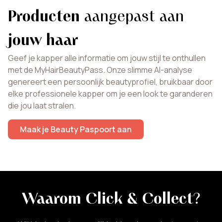
Producten
aangepast aan
jouw haar
Geef je kapper alle informatie om jouw stijl te onthullen
met de MyHairBeautyPass. Onze slimme AI-analyse
genereert een persoonlijk beautyprofiel, bruikbaar door
elke professionele kapper om je een look te garanderen
die jou laat stralen.
Maak je Beauty Paspoort aan
Waarom Click & Collect
?