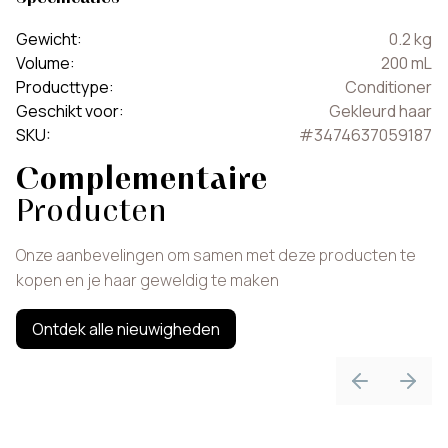
Gewicht
:
0.2
kg
Volume
:
200
mL
Producttype
:
Conditioner
Geschikt voor
:
Gekleurd haar
SKU
:
#
3474637059187
Complementaire
Producten
Onze aanbevelingen om samen met deze producten te
kopen en je haar geweldig te maken
Ontdek alle nieuwigheden
Previous sli
Next 