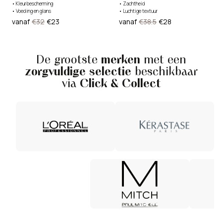
•
Kleurbescherming
•
Zachtheid
•
Voeding en glans
•
Luchtige textuur
vanaf
€32
€23
vanaf
€38.5
€28
De grootste
merken
met een
zorgvuldige selectie
beschikbaar
via
Click & Collect