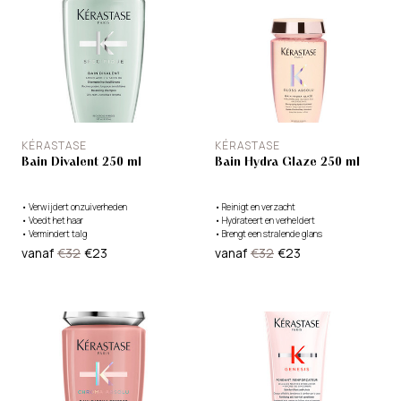
KÉRASTASE
KÉRASTASE
Bain Divalent 250 ml
Bain Hydra Glaze 250 ml
•
Verwijdert onzuiverheden
•
Reinigt en verzacht
•
Voedt het haar
•
Hydrateert en verheldert
•
Vermindert talg
•
Brengt een stralende glans
vanaf
€32
€23
vanaf
€32
€23