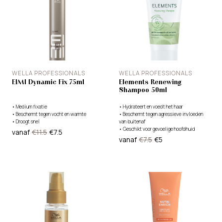
WELLA PROFESSIONALS
WELLA PROFESSIONALS
EIMI Dynamic Fix 75ml
Elements Renewing
Shampoo 50ml
•
Medium fixatie
•
Hydrateert en voedt het haar
•
Beschermt tegen vocht en warmte
•
Beschermt tegen agressieve invloeden
•
Droogt snel
van buitenaf
•
Geschikt voor gevoelige hoofdhuid
vanaf
€11.5
€7.5
vanaf
€7.5
€5