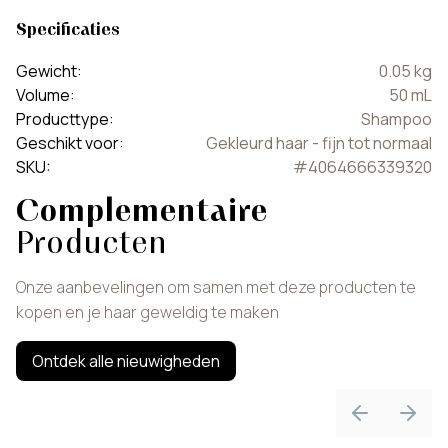
Specificaties
Gewicht
:
0.05
kg
Volume
:
50
mL
Producttype
:
Shampoo
Geschikt voor
:
Gekleurd haar - fijn tot normaal
SKU
:
#
4064666339320
Complementaire
Producten
Onze aanbevelingen om samen met deze producten te
kopen en je haar geweldig te maken
Ontdek alle nieuwigheden
Previous sli
Next 