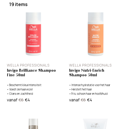
19 items
WELLA PROFESSIONALS
WELLA PROFESSIONALS
Invigo Brilliance Shampoo
Invigo Nutri-Enrich
Fine 50ml
Shampoo 50ml
•
Beschermt kleurintensiteit
•
Intense hydratatie voor het haar
•
Voedt de haarvezel
•
Herstelt het haar
•
Glans en zachtheid
•
Fris, schoon haar en hoofdhuid
vanaf
€6
€4
vanaf
€6
€4