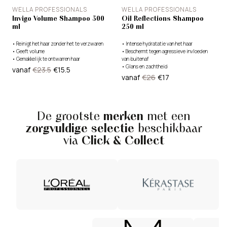
WELLA PROFESSIONALS
WELLA PROFESSIONALS
Invigo Volume Shampoo 300
Oil Reflections Shampoo
ml
250 ml
•
Reinigt het haar zonder het te verzwaren
•
Intense hydratatie van het haar
•
Geeft volume
•
Beschermt tegen agressieve invloeden
•
Gemakkelijk te ontwarren haar
van buitenaf
•
Glans en zachtheid
vanaf
€23.5
€15.5
vanaf
€26
€17
De grootste
merken
met een
zorgvuldige selectie
beschikbaar
via
Click & Collect