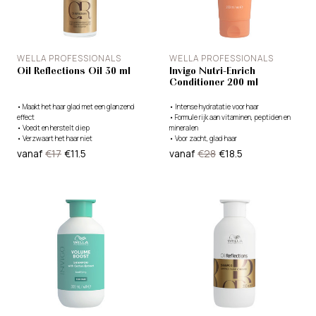
WELLA PROFESSIONALS
WELLA PROFESSIONALS
Oil Reflections Oil 30 ml
Invigo Nutri-Enrich
Conditioner 200 ml
•
Maakt het haar glad met een glanzend
•
Intense hydratatie voor haar
effect
•
Formule rijk aan vitaminen, peptiden en
•
Voedt en herstelt diep
mineralen
•
Verzwaart het haar niet
•
Voor zacht, glad haar
vanaf
€17
€11.5
vanaf
€28
€18.5