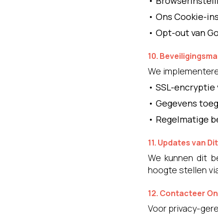
•
Browserinstell
•
Ons Cookie-ins
•
Opt-out van Go
10. Beveiligingsm
We implementeren
•
SSL-encryptie 
•
Gegevens toeg
•
Regelmatige be
11. Updates van Dit
We kunnen dit bel
hoogte stellen vi
12. Contacteer O
Voor privacy-ger