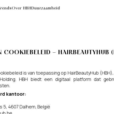
Trends
Over HBH
Duurzaamheid
N COOKIEBELEID – HAIRBEAUTYHUB 
Cookiebeleid is van toepassing op HairBeautyHub (HBH)
olding. HBH biedt een digitaal platform dat gebr
sten.
rd kantoor:
s 5, 4607 Dalhem, België
hub.be