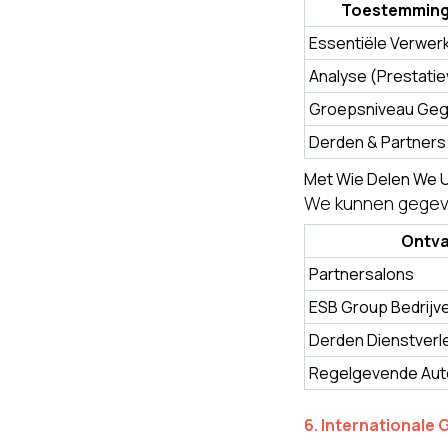
Toestemming
Essentiële Verwer
Analyse (Prestatie
Groepsniveau Geg
Derden & Partners
Met Wie Delen We
We kunnen gegeve
Ontv
Partnersalons
ESB Group Bedrijv
Derden Dienstverl
Regelgevende Auto
6. International