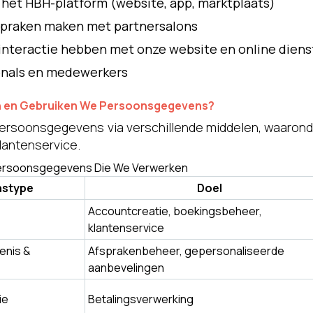
 het HBH-platform (website, app, marktplaats)
spraken maken met partnersalons
interactie hebben met onze website en online dien
onals en medewerkers
n en Gebruiken We Persoonsgegevens?
rsoonsgegevens via verschillende middelen, waaronder
lantenservice.
ersoonsgegevens Die We Verwerken
stype
Doel
Accountcreatie, boekingsbeheer,
klantenservice
enis &
Afsprakenbeheer, gepersonaliseerde
aanbevelingen
ie
Betalingsverwerking