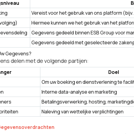
sniveau
B
king
Vereist voor het gebruik van ons platform (bi
volging)
Hiermee kunnen we het gebruik van het platfo
evensdeling
Gegevens gedeeld binnen ESB Group voor mark
Gegevens gedeeld met geselecteerde zakenpa
 Uw Gegevens?
ns delen met de volgende partijen:
anger
Doel
Om uw boeking en dienstverlening te facil
en
Interne data-analyse en marketing
eners
Betalingsverwerking, hosting, marketingd
riteiten
Naleving van wettelijke verplichtingen
e Gegevensoverdrachten