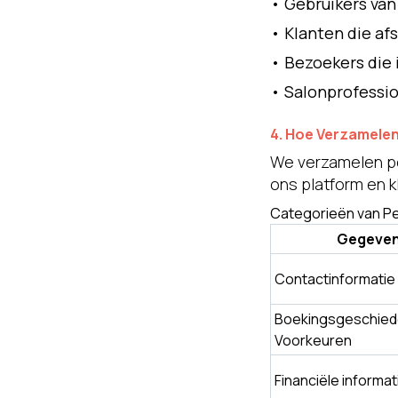
•
Gebruikers van
•
Klanten die af
•
Bezoekers die 
•
Salonprofessi
4. Hoe Verzamele
We verzamelen pe
ons platform en k
Categorieën van P
Gegeven
Contactinformatie
Boekingsgeschied
Voorkeuren
Financiële informat