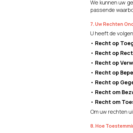
We kunnen uw geg
passende waarbor
7. Uw Rechten On
U heeft de volge
•
Recht op Toe
•
Recht op Recti
•
Recht op Verw
•
Recht op Bepe
•
Recht op Geg
•
Recht om Bez
•
Recht om Toe
Om uw rechten ui
8. Hoe Toestemmin