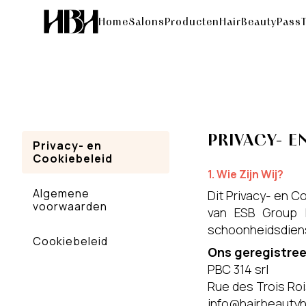
Home
Salons
Producten
HairBeautyPass
PRIVACY- E
Privacy- en
Cookiebeleid
1. Wie Zijn Wij?
Algemene
Dit Privacy- en 
voorwaarden
van ESB Group H
schoonheidsdien
Cookiebeleid
Ons geregistree
PBC 314 srl
Rue des Trois Roi
info@hairbeauty