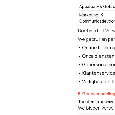
Apparaat- & Gebr
Marketing- &
Communicatievoo
Doel van het Ve
We gebruiken pe
•
Online boeking
•
Onze diensten 
•
Gepersonalise
•
Klantenservice
•
Veiligheid en 
5. Gegevensdelin
Toestemmingsnive
We bieden versch