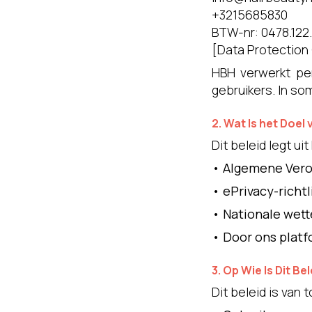
+3215685830
BTW-nr: 0478.122
[Data Protection
HBH verwerkt per
gebruikers. In s
2. Wat Is het Doel 
Dit beleid legt u
•
Algemene Vero
•
ePrivacy-richt
•
Nationale wet
•
Door ons platf
3. Op Wie Is Dit B
Dit beleid is van