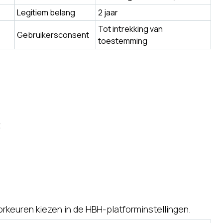
Legitiem belang
2 jaar
Tot intrekking van
Gebruikersconsent
toestemming
t
rkeuren kiezen in de HBH-platforminstellingen.