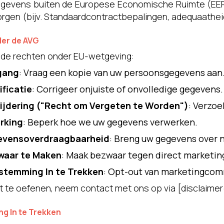
evens buiten de Europese Economische Ruimte (EER) o
gen (bijv. Standaardcontractbepalingen, adequaathei
der de AVG
nde rechten onder EU-wetgeving:
gang
: Vraag een kopie van uw persoonsgegevens aan
ficatie
: Corrigeer onjuiste of onvolledige gegevens.
ijdering ("Recht om Vergeten te Worden")
: Verzo
rking
: Beperk hoe we uw gegevens verwerken.
evensoverdraagbaarheid
: Breng uw gegevens over 
waar te Maken
: Maak bezwaar tegen direct marketin
stemming In te Trekken
: Opt-out van marketingcom
t te oefenen, neem contact met ons op via [
disclaime
g In te Trekken