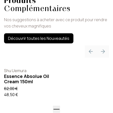
Produits
Complémentaires
Nos suggestions à acheter avec ce produit pour rendre
vos cheveux magnifiques
Découvrir toutes les Nouveautés
Previous sli
Next 
Shu Uemura
Essence Absolue Oil
Cream 150ml
62,00 €
48,50 €