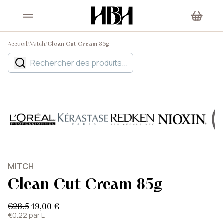
Accueil
/
Mitch
/
Clean Cut Cream 85g
MITCH
Clean Cut Cream 85g
€28.5
19,00 €
€0.22 par L