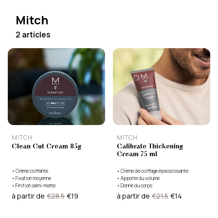
Mitch
2 articles
MITCH
MITCH
Clean Cut Cream 85g
Calibrate Thickening
Cream 75 ml
•
Crème coiffante
•
Crème de coiffage épaississante
•
Fixation moyenne
•
Apporte du volume
•
Finition semi-matte
•
Donne du corps
à partir de
€28.5
€19
à partir de
€21.5
€14