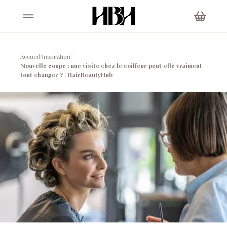
Accueil
/
Inspiration
/
Nouvelle coupe : une visite chez le coiffeur peut-elle vraiment
tout changer ? | HairBeautyHub