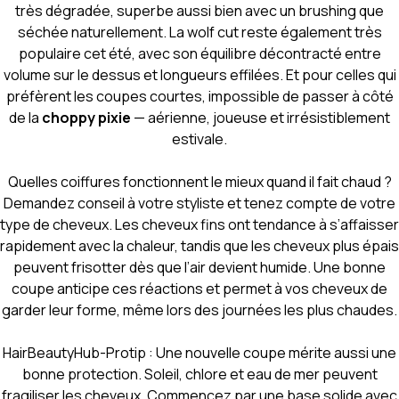
très dégradée, superbe aussi bien avec un brushing que
séchée naturellement. La wolf cut reste également très
populaire cet été, avec son équilibre décontracté entre
volume sur le dessus et longueurs effilées. Et pour celles qui
préfèrent les coupes courtes, impossible de passer à côté
de la
choppy pixie
— aérienne, joueuse et irrésistiblement
estivale.
Quelles coiffures fonctionnent le mieux quand il fait chaud ?
Demandez conseil à votre styliste et tenez compte de votre
type de cheveux. Les cheveux fins ont tendance à s’affaisser
rapidement avec la chaleur, tandis que les cheveux plus épais
peuvent frisotter dès que l’air devient humide. Une bonne
coupe anticipe ces réactions et permet à vos cheveux de
garder leur forme, même lors des journées les plus chaudes.
HairBeautyHub-Protip : Une nouvelle coupe mérite aussi une
bonne protection. Soleil, chlore et eau de mer peuvent
fragiliser les cheveux. Commencez par une base solide avec