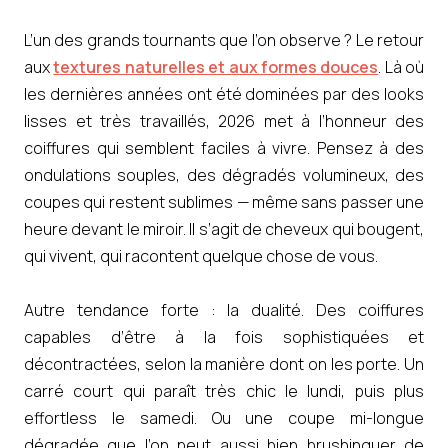
L’un des grands tournants que l’on observe ? Le retour
aux
textures naturelles et aux formes douces
. Là où
les dernières années ont été dominées par des looks
lisses et très travaillés, 2026 met à l’honneur des
coiffures qui semblent faciles à vivre. Pensez à des
ondulations souples, des dégradés volumineux, des
coupes qui restent sublimes — même sans passer une
heure devant le miroir. Il s’agit de cheveux qui bougent,
qui vivent, qui racontent quelque chose de vous.
Autre tendance forte : la dualité. Des coiffures
capables d’être à la fois sophistiquées et
décontractées, selon la manière dont on les porte. Un
carré court qui paraît très chic le lundi, puis plus
effortless le samedi. Ou une coupe mi-longue
dégradée que l’on peut aussi bien brushinguer de