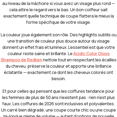
au niveau de la mâchoire si vous avez un visage plus rond —
cela attire le regard vers le bas. Un bon coiffeur sait
exactement quelle technique de coupe flattera le mieux la
forme spécifique de votre visage.
La couleur joue également son rôle. Des highlights subtils ou
une transition de couleur plus douce autour du visage
donnent un effet frais et lumineux. L’essentiel est que votre
couleur reste saine et brillante. Le
Acidic Color Gloss
Shampoo de Redken
nettoie tout en respectant les écailles
du cheveu, préserve la couleur et apporte une brillance
éclatante — exactement ce dont les cheveux colorés ont
besoin.
Et pour celles qui pensent que les coiffures tendance pour
les femmes de plus de 50 ans n’existent pas : rien n’est plus
faux. Les coiffures de 2026 sont inclusives et polyvalentes.
Un carré bien dégradé, une coupe courte chic ou une coupe
mi-longue pleine de volume — autant d’options de nouvelle