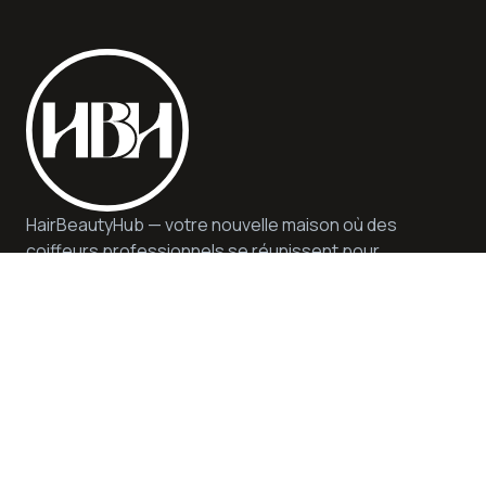
HairBeautyHub — votre nouvelle maison où des
coiffeurs professionnels se réunissent pour
vous offrir qualité, sécurité et conseils
d'experts. Nous proposons des services et des
produits de qualité dans un environnement
durable et inspirant.
Aide
Politique de Confidentialité et de Cookies
Contactez-nous