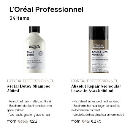
L'Oréal Professionnel
24 items
L'ORÉAL PROFESSIONNEL
L'ORÉAL PROFESSIONNEL
Metal Detox Shampoo
Absolut Repair Molecular
300ml
Leave-in Mask 100 ml
•
Reinigt het haar in alle zachtheid
•
Hydrateert en verzorgt het haar diep
•
Beschermt de kleurintensiteit van
•
Beschermt het haar tegen schadelijke
gekleurd haar
invloeden van buitenaf
•
Voor zacht, glad en glazend haar
•
Versterkt de haarstructuur en vermindert
haarbreuk
from
€33.5
€22
from
€42
€27.5