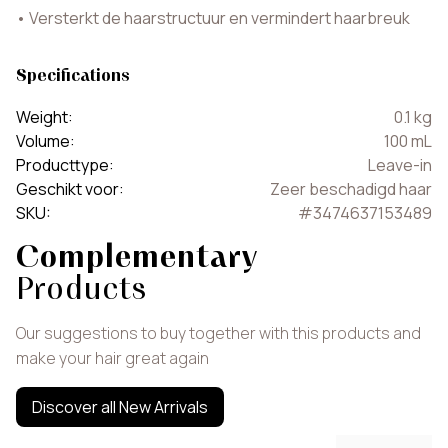
•
Versterkt de haarstructuur en vermindert haarbreuk
Specifications
Weight
:
0.1
kg
Volume
:
100
mL
Producttype
:
Leave-in
Geschikt voor
:
Zeer beschadigd haar
SKU
:
#
3474637153489
Complementary
Products
Our suggestions to buy together with this products and
make your hair great again
Discover all New Arrivals