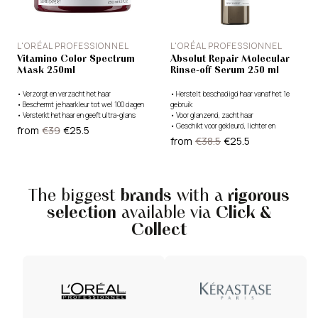
L'ORÉAL PROFESSIONNEL
L'ORÉAL PROFESSIONNEL
Vitamino Color Spectrum
Absolut Repair Molecular
Mask 250ml
Rinse-off Serum 250 ml
•
Verzorgt en verzacht het haar
•
Herstelt beschadigd haar vanaf het 1e
•
Beschermt je haarkleur tot wel 100 dagen
gebruik
•
Versterkt het haar en geeft ultra-glans
•
Voor glanzend, zacht haar
•
Geschikt voor gekleurd, lichter en
from
€39
€25.5
natuurlijk haar
from
€38.5
€25.5
The biggest
brands
with a
rigorous
selection
available via
Click &
Collect