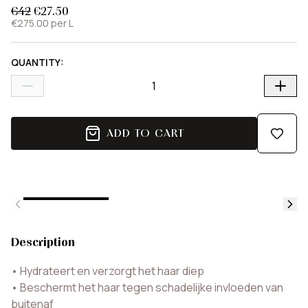
€42
€27.50
€275.00 per L
QUANTITY
:
ADD TO CART
Description
•
Hydrateert en verzorgt het haar diep
•
Beschermt het haar tegen schadelijke invloeden van
buitenaf