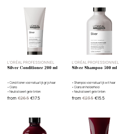
L'ORÉAL PROFESSIONNEL
L'ORÉAL PROFESSIONNEL
Silver Conditioner 200 ml
Silver Shampoo 300 ml
•
Conditioner voor natuurlijk grijs haar
•
Shampoo voor natuurlijk wit haar
•
Glans
•
Glans en helderheid
•
Neutraliseert gele tinten
•
Neutraliseert gele tinten
from
€26.5
€17.5
from
€23.5
€15.5