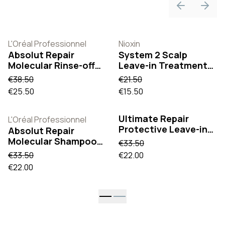
Previous sli
Next 
L'Oréal Professionnel
Nioxin
Absolut Repair
System 2 Scalp
Molecular Rinse-off
Leave-in Treatment
Serum 250 ml
100 ml
€38.50
€21.50
€25.50
€15.50
Ultimate Repair
L'Oréal Professionnel
Protective Leave-in
Absolut Repair
140 ml
Molecular Shampoo
€33.50
300 ml
€33.50
€22.00
€22.00