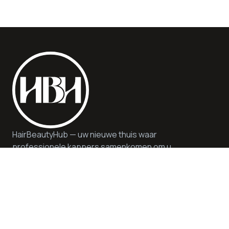
HairBeautyHub — uw nieuwe thuis waar
professionele kappers samenkomen om u
kwaliteit, veiligheid en deskundig advies te
bieden. Wij bieden hoogwaardige diensten en
producten in een duurzame en inspirerende
omgeving.
Hulp