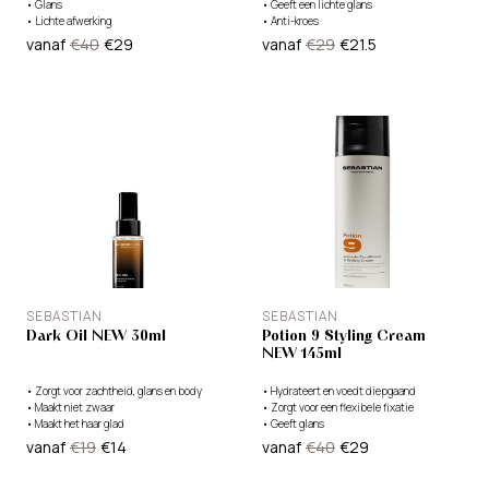
•
Glans
•
Geeft een lichte glans
•
Lichte afwerking
•
Anti-kroes
vanaf
€40
€29
vanaf
€29
€21.5
SEBASTIAN
SEBASTIAN
Dark Oil NEW 30ml
Potion 9 Styling Cream
NEW 145ml
•
Zorgt voor zachtheid, glans en body
•
Hydrateert en voedt diepgaand
•
Maakt niet zwaar
•
Zorgt voor een flexibele fixatie
•
Maakt het haar glad
•
Geeft glans
vanaf
€19
€14
vanaf
€40
€29