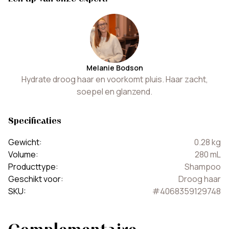
Melanie Bodson
Hydrate droog haar en voorkomt pluis. Haar zacht,
soepel en glanzend.
Specificaties
Gewicht
:
0.28
kg
Volume
:
280
mL
Producttype
:
Shampoo
Geschikt voor
:
Droog haar
SKU
:
#
4068359129748