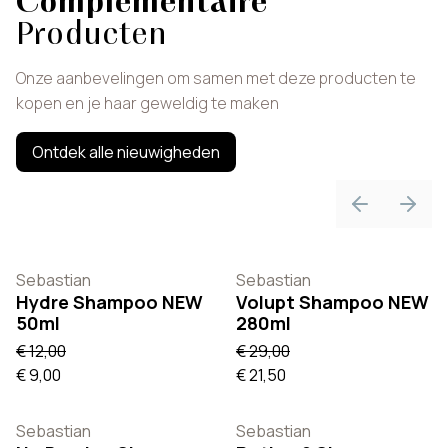
Complementaire
Producten
Onze aanbevelingen om samen met deze producten te
kopen en je haar geweldig te maken
Ontdek alle nieuwigheden
Previous sli
Next 
Sebastian
Sebastian
Hydre Shampoo NEW
Volupt Shampoo NEW
50ml
280ml
€ 12,00
€ 29,00
€ 9,00
€ 21,50
Sebastian
Sebastian