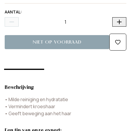
AANTAL
:
NIET OP VOORRAAD
Beschrijving
•
Milde reiniging en hydratatie
•
Vermindert kroeshaar
•
Geeft beweging aan het haar
Een tip van onze expert: