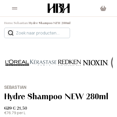
Home
/
Sebastian
/
Hydre Shampoo NEW 280ml
SEBASTIAN
Hydre Shampoo NEW 280ml
€29
€ 21,50
€76.79 per L