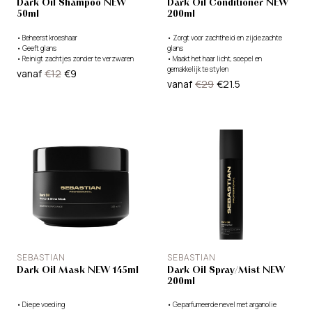
Dark Oil Shampoo NEW
Dark Oil Conditioner NEW
50ml
200ml
•
Beheerst kroeshaar
•
Zorgt voor zachtheid en zijdezachte
•
Geeft glans
glans
•
Reinigt zachtjes zonder te verzwaren
•
Maakt het haar licht, soepel en
gemakkelijk te stylen
vanaf
€12
€9
•
Ontwart en maakt het haar glad zonder
vanaf
€29
€21.5
het te verzwaren
SEBASTIAN
SEBASTIAN
Dark Oil Mask NEW 145ml
Dark Oil Spray/Mist NEW
200ml
•
Diepe voeding
•
Geparfumeerde nevel met arganolie