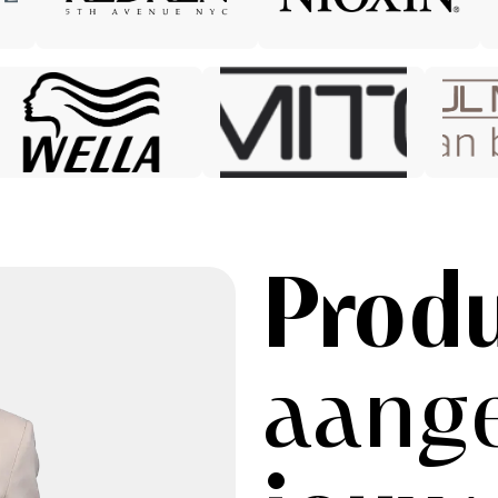
Prod
aang