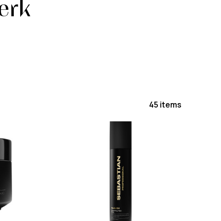
erk
45 items