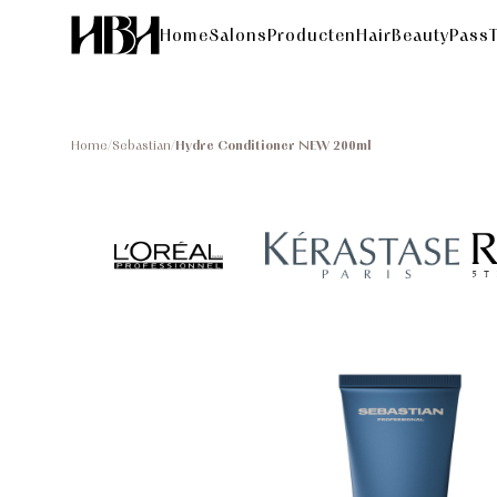
Home
Salons
Producten
HairBeautyPass
Home
/
Sebastian
/
Hydre Conditioner NEW 200ml