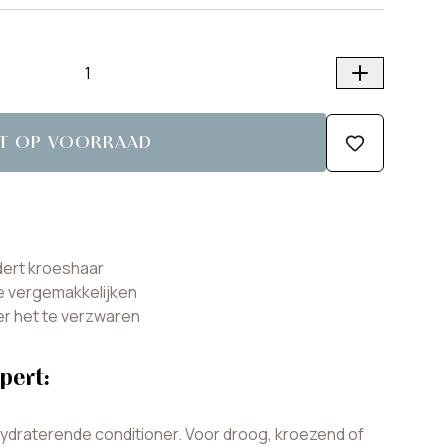
ET OP VOORRAAD
dert kroeshaar
e vergemakkelijken
r het te verzwaren
pert:
hydraterende conditioner. Voor droog, kroezend of