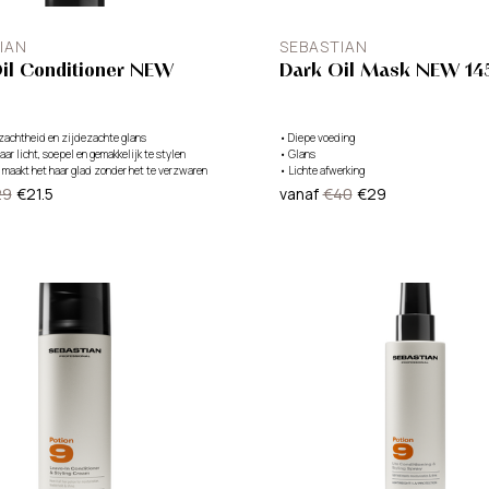
IAN
SEBASTIAN
il Conditioner NEW
Dark Oil Mask NEW 14
 zachtheid en zijdezachte glans
•
Diepe voeding
aar licht, soepel en gemakkelijk te stylen
•
Glans
maakt het haar glad zonder het te verzwaren
•
Lichte afwerking
29
€21.5
vanaf
€40
€29