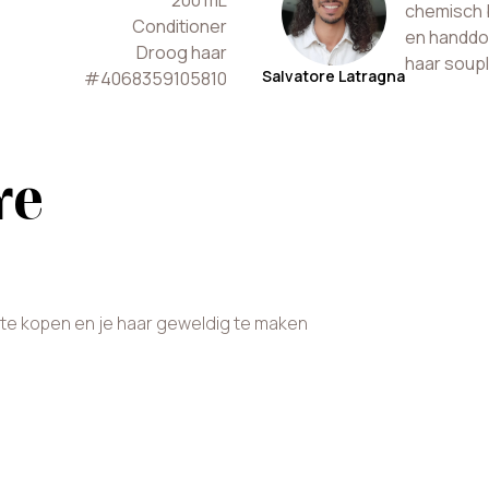
200
mL
chemisch 
Conditioner
en handdoe
Droog haar
haar soup
Salvatore Latragna
#
4068359105810
re
e kopen en je haar geweldig te maken