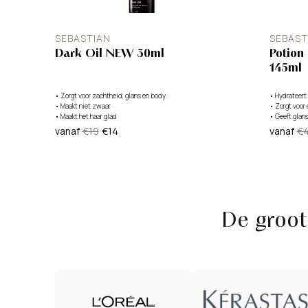
SEBASTIAN
SEBAST
Dark Oil NEW 30ml
Potion
145ml
•
Zorgt voor zachtheid, glans en body
•
Hydrateert
•
Maakt niet zwaar
•
Zorgt voor 
•
Maakt het haar glad
•
Geeft glan
vanaf
€19
€14
vanaf
€
De groo