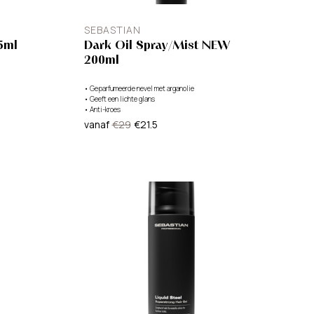
SEBASTIAN
5ml
Dark Oil Spray/Mist NEW
200ml
•
Geparfumeerde nevel met arganolie
•
Geeft een lichte glans
•
Anti-kroes
vanaf
€29
€21.5