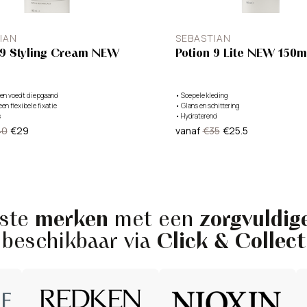
IAN
SEBASTIAN
 9 Styling Cream NEW
Potion 9 Lite NEW 150m
 en voedt diepgaand
•
Soepele kleding
een flexibele fixatie
•
Glans en schittering
s
•
Hydraterend
40
€29
vanaf
€35
€25.5
tste
merken
met een
zorgvuldige
beschikbaar via
Click & Collect