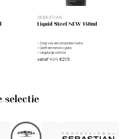
SEBASTIAN
l
Liquid Steel NEW 140ml
•
Zorgt voor een ultrastarke fixatie
•
Geeft een metallic glans
•
Langdurige controle
vanaf
€29
€21.5
 selectie