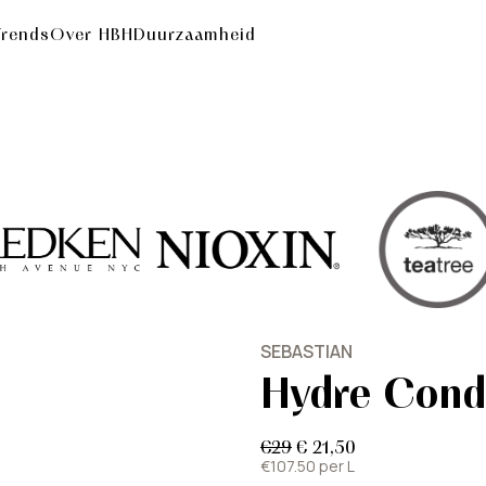
Trends
Over HBH
Duurzaamheid
SEBASTIAN
Hydre Cond
€29
€ 21,50
€107.50 per L