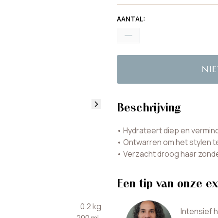
AANTAL
:
NI
Beschrijving
•
Hydrateert diep en vermin
•
Ontwarren om het stylen t
•
Verzacht droog haar zonde
Een tip van onze ex
0.2
kg
Intensief 