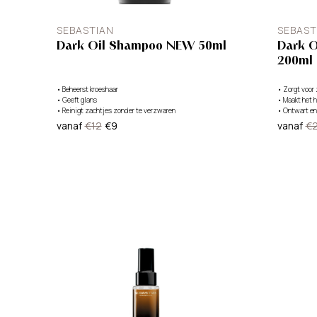
SEBASTIAN
SEBAST
Dark Oil Shampoo NEW 50ml
Dark O
200ml
•
Beheerst kroeshaar
•
Zorgt voor
•
Geeft glans
•
Maakt het h
•
Reinigt zachtjes zonder te verzwaren
•
Ontwart en 
vanaf
€12
€9
vanaf
€