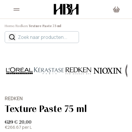
Home
/
Redken
/
Texture Paste 75 ml
REDKEN
Texture Paste 75 ml
€29
€ 20,00
€266.67 per L