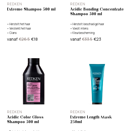
REDKEN
REDKEN
Extreme Shampoo 300 ml
Acidic Bonding Concentrate
Shampoo 300 ml
•
Herstelt het haar
•
Herstelt beschadigd haar
•
Versterkt het haar
•
Voedt intens
•
Glans
•
Kleurbescherming
vanaf
€26.5
€18
vanaf
€33.5
€23
REDKEN
REDKEN
Acidic Color Gloss
Extreme Length Mask
Shampoo 300 ml
250ml