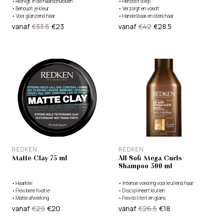
•
Reinigt in de haarschubben
•
Herstelt diep
•
Behoudt je kleur
•
Verzorgt en voedt
•
Voor glanzend haar
•
Handelbaar en sterk haar
vanaf
€33.5
€23
vanaf
€42
€28.5
REDKEN
REDKEN
Matte Clay 75 ml
All Soft Mega Curls
Shampoo 300 ml
•
Haarklei
•
Intense voeding voor krullend haar
•
Flexibele fixatie
•
Disciplineert krullen
•
Matte afwerking
•
Flexibiliteit en glans
vanaf
€29
€20
vanaf
€26.5
€18