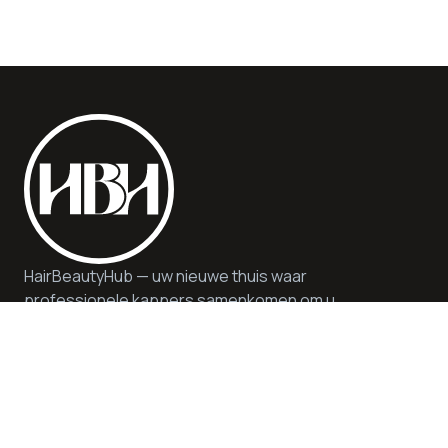
HairBeautyHub — uw nieuwe thuis waar
professionele kappers samenkomen om u
kwaliteit, veiligheid en deskundig advies te
bieden. Wij bieden hoogwaardige diensten en
producten in een duurzame en inspirerende
omgeving.
Hulp