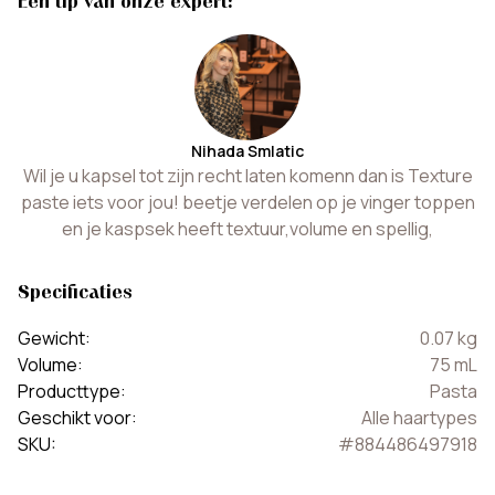
Een tip van onze expert:
Nihada Smlatic
Wil je u kapsel tot zijn recht laten komenn dan is Texture
paste iets voor jou! beetje verdelen op je vinger toppen
en je kaspsek heeft textuur,volume en spellig,
Specificaties
Gewicht
:
0.07
kg
Volume
:
75
mL
Producttype
:
Pasta
Geschikt voor
:
Alle haartypes
SKU
:
#
884486497918