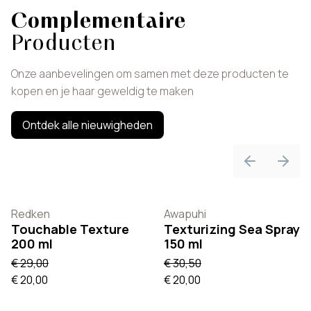
Complementaire
Producten
Onze aanbevelingen om samen met deze producten te
kopen en je haar geweldig te maken
Ontdek alle nieuwigheden
Previous sli
Next 
Redken
Awapuhi
Touchable Texture
Texturizing Sea Spray
200 ml
150 ml
€ 29,00
€ 30,50
€ 20,00
€ 20,00