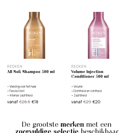
REDKEN
REDKEN
All Soft Shampoo 300 ml
Volume Injection
Conditioner 300 ml
•
Voeding voor het haar
•
Volume
•
Flexibiliteit
•
Dichtheid en lichtheid
•
Intense zachtheid
•
Zachtheid
vanaf
€26.5
€18
vanaf
€29
€20
De grootste
merken
met een
zorgvuldige selectie
beschikbaar