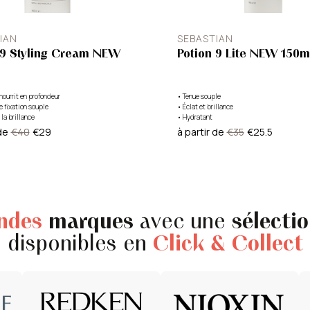
IAN
SEBASTIAN
 9 Styling Cream NEW
Potion 9 Lite NEW 150m
nourrit en profondeur
•
Tenue souple
 fixation souple
•
Éclat et brillance
la brillance
•
Hydratant
de
€40
€29
à partir de
€35
€25.5
andes
marques
avec une
sélecti
disponibles en
Click & Collect