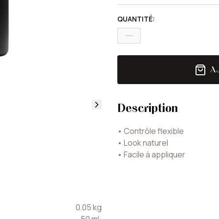
QUANTITÉ
:
A
Description
•
Contrôle flexible
•
Look naturel
•
Facile à appliquer
0.05
kg