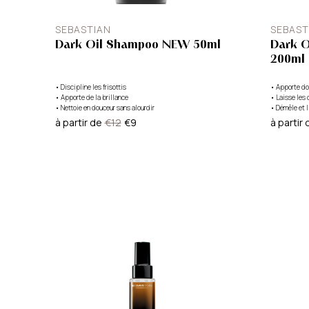
SEBASTIAN
SEBAST
Dark Oil Shampoo NEW 50ml
Dark O
200ml
•
Discipline les frisottis
•
Apporte do
•
Apporte de la brillance
•
Laisse les 
•
Nettoie en douceur sans alourdir
•
Démêle et l
à partir de
€12
€9
à partir 