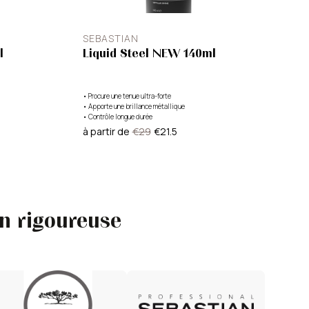
SEBASTIAN
l
Liquid Steel NEW 140ml
•
Procure une tenue ultra-forte
•
Apporte une brillance métallique
•
Contrôle longue durée
à partir de
€29
€21.5
on rigoureuse