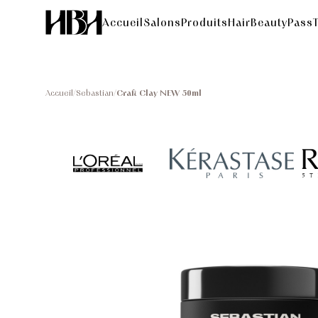
Accueil
Salons
Produits
HairBeautyPass
Accueil
/
Sebastian
/
Craft Clay NEW 50ml