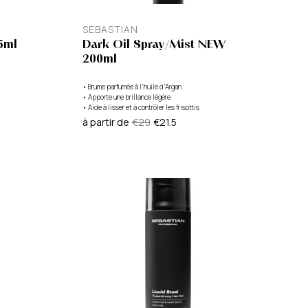
SEBASTIAN
5ml
Dark Oil Spray/Mist NEW
200ml
•
Brume parfumée à l’huile d’Argan
•
Apporte une brillance légère
•
Aide à lisser et à contrôler les frisottis
à partir de
€29
€21.5