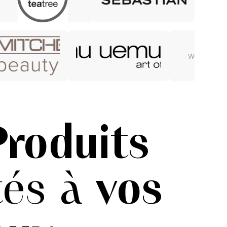
WELLA UL
Produits
tés à
vos