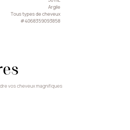
50
mL
Argile
Tous types de cheveux
#
4068359093858
res
ndre vos cheveux magnifiques