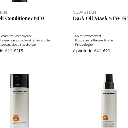
IAN
SEBASTIAN
il Conditioner NEW
Dark Oil Mask NEW 14
uceur et brillance soyeuse
•
Nourrit profondément
cheveux légers, souples et faciles à coiffer
•
Procure une brillance éclatante
isse sans alourdir les cheveux
•
Finition légère
de
€29
€21.5
à partir de
€40
€29