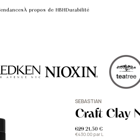
Tendances
À propos de HBH
Durabilité
SEBASTIAN
Craft Clay
€29
21,50 €
€430.00 par L