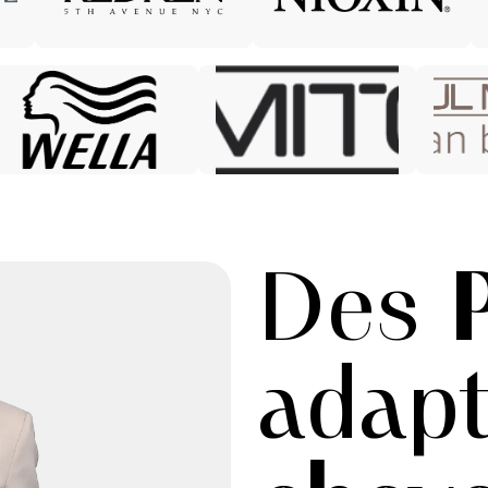
Des
adap