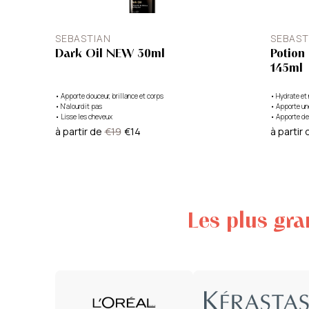
SEBASTIAN
SEBAST
Dark Oil NEW 30ml
Potion
145ml
•
Apporte douceur, brillance et corps
•
Hydrate et 
•
N'alourdit pas
•
Apporte une
•
Lisse les cheveux
•
Apporte de 
à partir de
€19
€14
à partir 
Les plus gr